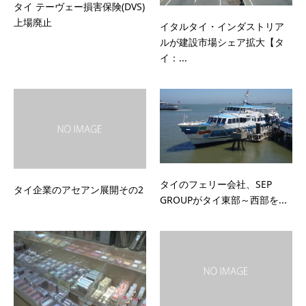
タイ テーヴェー損害保険(DVS)
上場廃止
イタルタイ・インダストリア
ルが建設市場シェア拡大【タ
イ：...
タイのフェリー会社、SEP
タイ企業のアセアン展開その2
GROUPがタイ東部～西部を...