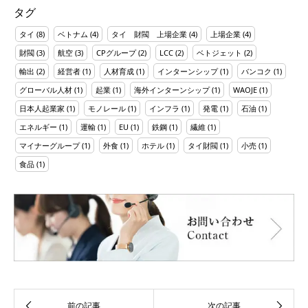
タグ
タイ
(8)
ベトナム
(4)
タイ 財閥 上場企業
(4)
上場企業
(4)
財閥
(3)
航空
(3)
CPグループ
(2)
LCC
(2)
ベトジェット
(2)
輸出
(2)
経営者
(1)
人材育成
(1)
インターンシップ
(1)
バンコク
(1)
グローバル人材
(1)
起業
(1)
海外インターンシップ
(1)
WAOJE
(1)
日本人起業家
(1)
モノレール
(1)
インフラ
(1)
発電
(1)
石油
(1)
エネルギー
(1)
運輸
(1)
EU
(1)
鉄鋼
(1)
繊維
(1)
マイナーグループ
(1)
外食
(1)
ホテル
(1)
タイ財閥
(1)
小売
(1)
食品
(1)