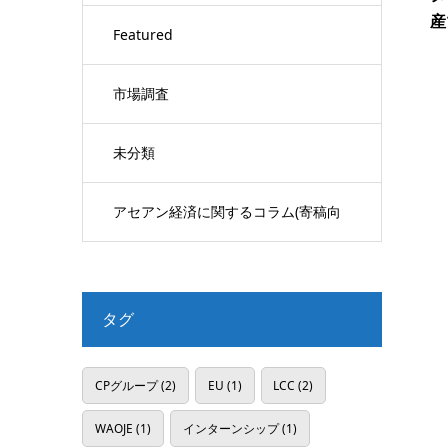
産
Featured
市場調査
未分類
アセアン経済に関するコラム(寄稿向
け)
タグ
CPグループ
(2)
EU
(1)
LCC
(2)
WAOJE
(1)
インターンシップ
(1)