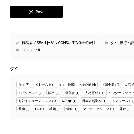
Post
投稿者:
ASEAN JAPAN CONSULTING株式会社
タイ
,
銀行・証
コメント:
0
タグ
タイ
(8)
ベトナム
(4)
タイ 財閥 上場企業
(4)
上場企業
(4)
財閥
(
ベトジェット
(2)
輸出
(2)
経営者
(1)
人材育成
(1)
インターンシッ
海外インターンシップ
(1)
WAOJE
(1)
日本人起業家
(1)
モノレール
(1)
運輸
(1)
EU
(1)
鉄鋼
(1)
繊維
(1)
マイナーグループ
(1)
外食
(1)