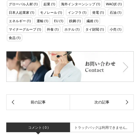
グローバル人材
(1)
起業
(1)
海外インターンシップ
(1)
WAOJE
(1)
日本人起業家
(1)
モノレール
(1)
インフラ
(1)
発電
(1)
石油
(1)
エネルギー
(1)
運輸
(1)
EU
(1)
鉄鋼
(1)
繊維
(1)
マイナーグループ
(1)
外食
(1)
ホテル
(1)
タイ財閥
(1)
小売
(1)
食品
(1)
コメント ( 0 )
トラックバックは利用できません。