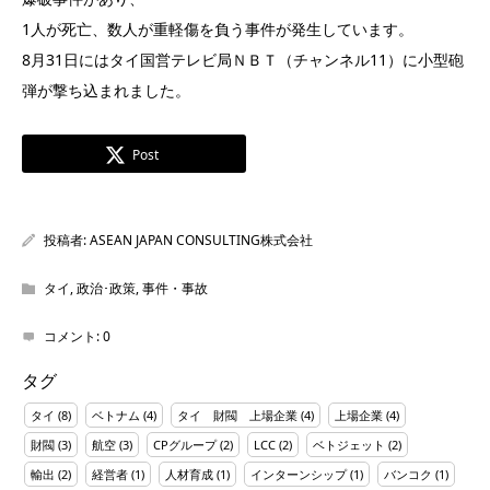
1人が死亡、数人が重軽傷を負う事件が発生しています。
8月31日にはタイ国営テレビ局ＮＢＴ（チャンネル11）に小型砲
弾が撃ち込まれました。
Post
投稿者:
ASEAN JAPAN CONSULTING株式会社
タイ
,
政治･政策
,
事件・事故
コメント:
0
タグ
タイ
(8)
ベトナム
(4)
タイ 財閥 上場企業
(4)
上場企業
(4)
財閥
(3)
航空
(3)
CPグループ
(2)
LCC
(2)
ベトジェット
(2)
輸出
(2)
経営者
(1)
人材育成
(1)
インターンシップ
(1)
バンコク
(1)