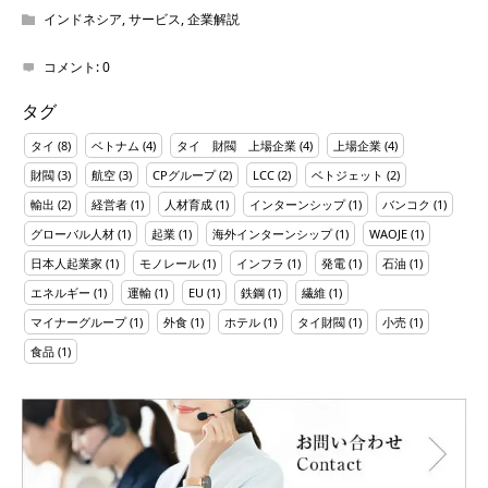
インドネシア
,
サービス
,
企業解説
コメント:
0
タグ
タイ
(8)
ベトナム
(4)
タイ 財閥 上場企業
(4)
上場企業
(4)
財閥
(3)
航空
(3)
CPグループ
(2)
LCC
(2)
ベトジェット
(2)
輸出
(2)
経営者
(1)
人材育成
(1)
インターンシップ
(1)
バンコク
(1)
グローバル人材
(1)
起業
(1)
海外インターンシップ
(1)
WAOJE
(1)
日本人起業家
(1)
モノレール
(1)
インフラ
(1)
発電
(1)
石油
(1)
エネルギー
(1)
運輸
(1)
EU
(1)
鉄鋼
(1)
繊維
(1)
マイナーグループ
(1)
外食
(1)
ホテル
(1)
タイ財閥
(1)
小売
(1)
食品
(1)