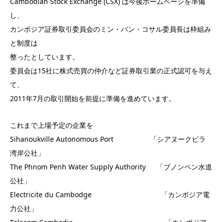
Cambodian Stock Exchange (CSX) は今後ホームページを準備
し、
カンボジア証券取引委員会のミン・バン・コサル委員長は枠組み
と制度は
整ったとしています。
委員会は15社に株式売買の仲介など証券取引業の正式認可を与え
て、
2011年7月の取引開始を前提に準備を進めています。
これまで上場予定の企業を
Sihanoukville Autonomous Port 「シアヌークビラ
湾岸公社」
The Phnom Penh Water Supply Authority 「プノンペン水道
公社」
Electricite du Cambodge 「カンボジア電
力公社」