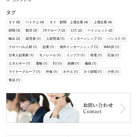
タグ
タイ
(8)
ベトナム
(4)
タイ 財閥 上場企業
(4)
上場企業
(4)
財閥
(3)
航空
(3)
CPグループ
(2)
LCC
(2)
ベトジェット
(2)
輸出
(2)
経営者
(1)
人材育成
(1)
インターンシップ
(1)
バンコク
(1)
グローバル人材
(1)
起業
(1)
海外インターンシップ
(1)
WAOJE
(1)
日本人起業家
(1)
モノレール
(1)
インフラ
(1)
発電
(1)
石油
(1)
エネルギー
(1)
運輸
(1)
EU
(1)
鉄鋼
(1)
繊維
(1)
マイナーグループ
(1)
外食
(1)
ホテル
(1)
タイ財閥
(1)
小売
(1)
食品
(1)