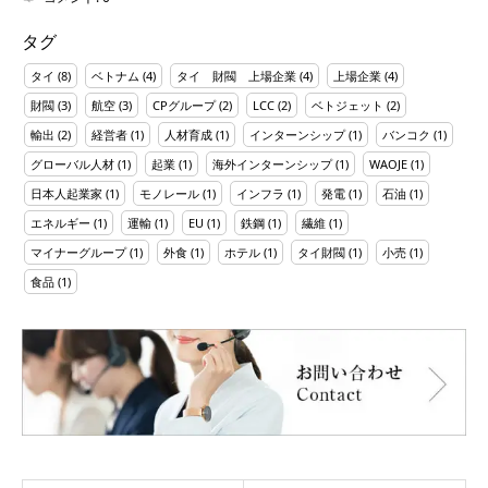
タグ
タイ
(8)
ベトナム
(4)
タイ 財閥 上場企業
(4)
上場企業
(4)
財閥
(3)
航空
(3)
CPグループ
(2)
LCC
(2)
ベトジェット
(2)
輸出
(2)
経営者
(1)
人材育成
(1)
インターンシップ
(1)
バンコク
(1)
グローバル人材
(1)
起業
(1)
海外インターンシップ
(1)
WAOJE
(1)
日本人起業家
(1)
モノレール
(1)
インフラ
(1)
発電
(1)
石油
(1)
エネルギー
(1)
運輸
(1)
EU
(1)
鉄鋼
(1)
繊維
(1)
マイナーグループ
(1)
外食
(1)
ホテル
(1)
タイ財閥
(1)
小売
(1)
食品
(1)