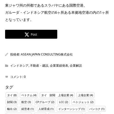
東ジャワ州の州都であるスラバヤにある国際空港。
ガルーダ・インドネシア航空の6ヶ所ある本拠地空港の内の1ヶ所
となっています。
Post
投稿者:
ASEAN JAPAN CONSULTING株式会社
インドネシア
,
不動産・建設
,
企業業績発表
,
企業解説
コメント:
0
タグ
タイ
(8)
ベトナム
(4)
タイ 財閥 上場企業
(4)
上場企業
(4)
財閥
(3)
航空
(3)
CPグループ
(2)
LCC
(2)
ベトジェット
(2)
輸出
(2)
経営者
(1)
人材育成
(1)
インターンシップ
(1)
バンコク
(1)