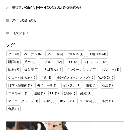
投稿者:
ASEAN JAPAN CONSULTING株式会社
タイ
,
政治･政策
コメント:
0
タグ
タイ
(8)
ベトナム
(4)
タイ 財閥 上場企業
(4)
上場企業
(4)
財閥
(3)
航空
(3)
CPグループ
(2)
LCC
(2)
ベトジェット
(2)
輸出
(2)
経営者
(1)
人材育成
(1)
インターンシップ
(1)
バンコク
(1)
グローバル人材
(1)
起業
(1)
海外インターンシップ
(1)
WAOJE
(1)
日本人起業家
(1)
モノレール
(1)
インフラ
(1)
発電
(1)
石油
(1)
エネルギー
(1)
運輸
(1)
EU
(1)
鉄鋼
(1)
繊維
(1)
マイナーグループ
(1)
外食
(1)
ホテル
(1)
タイ財閥
(1)
小売
(1)
食品
(1)