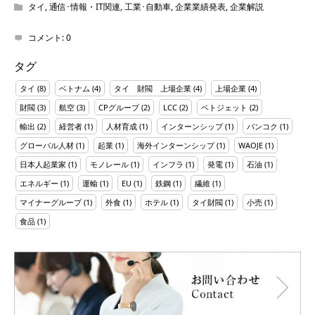
タイ
,
通信･情報・IT関連
,
工業･自動車
,
企業業績発表
,
企業解説
コメント:
0
タグ
タイ
(8)
ベトナム
(4)
タイ 財閥 上場企業
(4)
上場企業
(4)
財閥
(3)
航空
(3)
CPグループ
(2)
LCC
(2)
ベトジェット
(2)
輸出
(2)
経営者
(1)
人材育成
(1)
インターンシップ
(1)
バンコク
(1)
グローバル人材
(1)
起業
(1)
海外インターンシップ
(1)
WAOJE
(1)
日本人起業家
(1)
モノレール
(1)
インフラ
(1)
発電
(1)
石油
(1)
エネルギー
(1)
運輸
(1)
EU
(1)
鉄鋼
(1)
繊維
(1)
マイナーグループ
(1)
外食
(1)
ホテル
(1)
タイ財閥
(1)
小売
(1)
食品
(1)