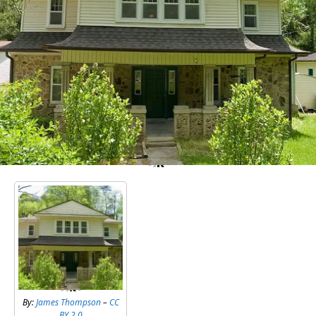
By:
James Thompson
–
CC
BY 2.0