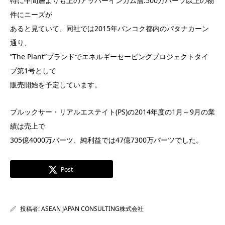
特に中間層よりも上のアッパーインカム層:500万バーツ以上の物
件にニーズが
あると見ていて、同社では2015年バンコク都内のパタナカーン
通り、
”The Plant”ブランドでエネルギーセービングプロジェクトタイ
プ第1号として
販売開始を予定しています。
プルックサー・リアルエステイト(PS)の2014年度の1月～9月の業
績は売上で
305億4000万バーツ、純利益では47億7300万バーツでした。
Post
投稿者:
ASEAN JAPAN CONSULTING株式会社