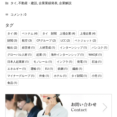
タイ
,
不動産・建設
,
企業業績発表
,
企業解説
コメント:
0
タグ
タイ
(8)
ベトナム
(4)
タイ 財閥 上場企業
(4)
上場企業
(4)
財閥
(3)
航空
(3)
CPグループ
(2)
LCC
(2)
ベトジェット
(2)
輸出
(2)
経営者
(1)
人材育成
(1)
インターンシップ
(1)
バンコク
(1)
グローバル人材
(1)
起業
(1)
海外インターンシップ
(1)
WAOJE
(1)
日本人起業家
(1)
モノレール
(1)
インフラ
(1)
発電
(1)
石油
(1)
エネルギー
(1)
運輸
(1)
EU
(1)
鉄鋼
(1)
繊維
(1)
マイナーグループ
(1)
外食
(1)
ホテル
(1)
タイ財閥
(1)
小売
(1)
食品
(1)