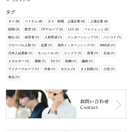
タグ
タイ
(8)
ベトナム
(4)
タイ 財閥 上場企業
(4)
上場企業
(4)
財閥
(3)
航空
(3)
CPグループ
(2)
LCC
(2)
ベトジェット
(2)
輸出
(2)
経営者
(1)
人材育成
(1)
インターンシップ
(1)
バンコク
(1)
グローバル人材
(1)
起業
(1)
海外インターンシップ
(1)
WAOJE
(1)
日本人起業家
(1)
モノレール
(1)
インフラ
(1)
発電
(1)
石油
(1)
エネルギー
(1)
運輸
(1)
EU
(1)
鉄鋼
(1)
繊維
(1)
マイナーグループ
(1)
外食
(1)
ホテル
(1)
タイ財閥
(1)
小売
(1)
食品
(1)