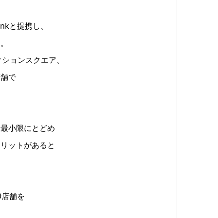
ankと提携し、
す。
ンクションスクエア、
店舗で
を最小限にとどめ
メリットがあると
9店舗を