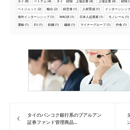
タイ
(8)
ベトナム
(4)
タイ 財閥 上場企業
(4)
上場企業
(4)
財閥
(
ベトジェット
(2)
輸出
(2)
経営者
(1)
人材育成
(1)
インターンシッ
海外インターンシップ
(1)
WAOJE
(1)
日本人起業家
(1)
モノレール
(1)
運輸
(1)
EU
(1)
鉄鋼
(1)
繊維
(1)
マイナーグループ
(1)
外食
(1)
タイのバンコク銀行系のブアルアン
証券ファンド管理商品...