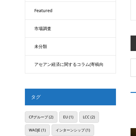
Featured
市場調査
未分類
アセアン経済に関するコラム(寄稿向
け)
タグ
CPグループ
(2)
EU
(1)
LCC
(2)
WAOJE
(1)
インターンシップ
(1)