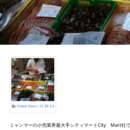
By:
Fresco Tours
–
CC BY 2.0
ミャンマーの小売業界最大手シティマートCity Mart社