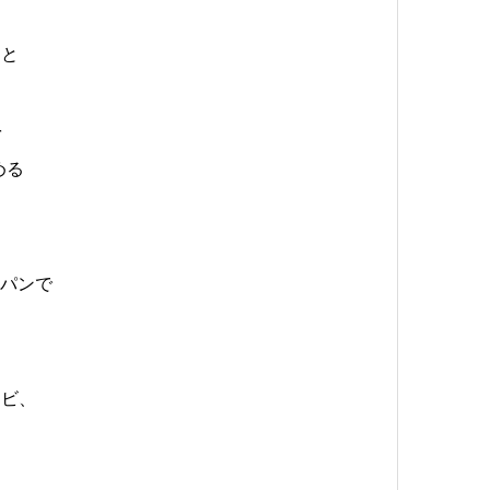
くと
を
める
スパンで
、
ラビ、