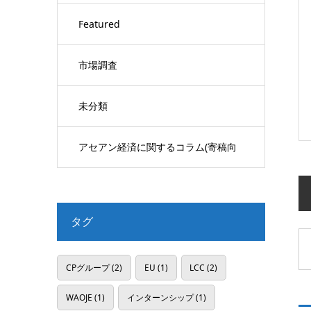
Featured
市場調査
未分類
アセアン経済に関するコラム(寄稿向
け)
タグ
CPグループ
(2)
EU
(1)
LCC
(2)
WAOJE
(1)
インターンシップ
(1)