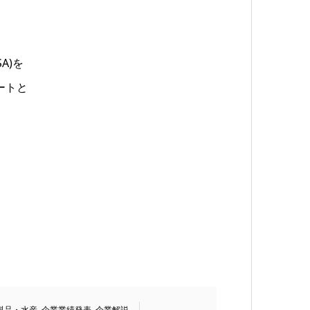
る
A)を
ートと
料品・水産
,
企業業績発表
,
企業解説