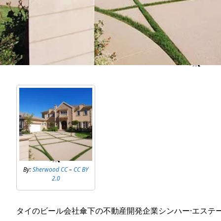
By:
Sherwood CC
–
CC BY
2.0
タイのビール会社傘下の不動産開発企業シンハー·エステ