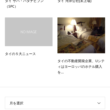
タイ サハ・パタナビブン
タイ 湾岸公社(未上場)
（SPC）
タイの５大ニュース
タイの不動産開発企業、Uシテ
ィはヨーロッパのホテル購入
を...
月を選択