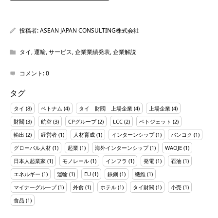
投稿者:
ASEAN JAPAN CONSULTING株式会社
タイ
,
運輸
,
サービス
,
企業業績発表
,
企業解説
コメント:
0
タグ
タイ
(8)
ベトナム
(4)
タイ 財閥 上場企業
(4)
上場企業
(4)
財閥
(3)
航空
(3)
CPグループ
(2)
LCC
(2)
ベトジェット
(2)
輸出
(2)
経営者
(1)
人材育成
(1)
インターンシップ
(1)
バンコク
(1)
グローバル人材
(1)
起業
(1)
海外インターンシップ
(1)
WAOJE
(1)
日本人起業家
(1)
モノレール
(1)
インフラ
(1)
発電
(1)
石油
(1)
エネルギー
(1)
運輸
(1)
EU
(1)
鉄鋼
(1)
繊維
(1)
マイナーグループ
(1)
外食
(1)
ホテル
(1)
タイ財閥
(1)
小売
(1)
食品
(1)