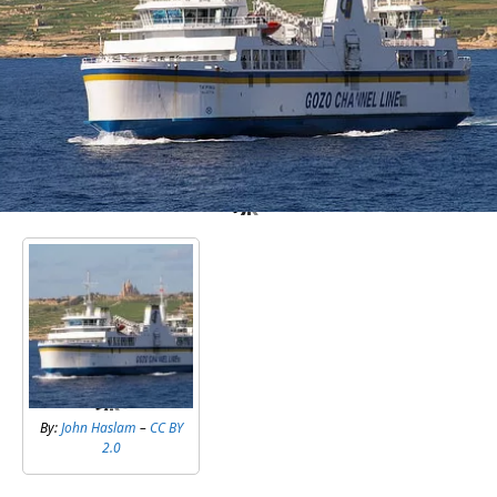
By:
John Haslam
–
CC BY
2.0