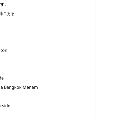
ます。
ー川にある
on,
de
angkok Menam
side