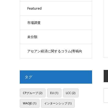
Featured
市場調査
未分類
アセアン経済に関するコラム(寄稿向
け)
タグ
CPグループ
(2)
EU
(1)
LCC
(2)
WAOJE
(1)
インターンシップ
(1)