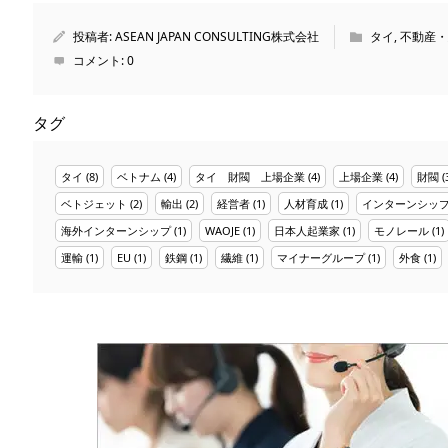
投稿者:
ASEAN JAPAN CONSULTING株式会社
タイ
,
不動産・
コメント:
0
タグ
タイ
(8)
ベトナム
(4)
タイ 財閥 上場企業
(4)
上場企業
(4)
財閥
(
ベトジェット
(2)
輸出
(2)
経営者
(1)
人材育成
(1)
インターンシッ
海外インターンシップ
(1)
WAOJE
(1)
日本人起業家
(1)
モノレール
(1)
運輸
(1)
EU
(1)
鉄鋼
(1)
繊維
(1)
マイナーグループ
(1)
外食
(1)