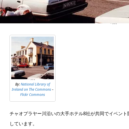
By:
National Library of
Ireland on The Commons
–
Flickr Commons
チャオプラヤー川沿いの大手ホテル8社が共同でイベント
しています。