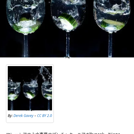
By:
Derek Gavey
–
CC BY 2.0