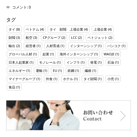
コメント:
0
タグ
タイ
(8)
ベトナム
(4)
タイ 財閥 上場企業
(4)
上場企業
(4)
財閥
(3)
航空
(3)
CPグループ
(2)
LCC
(2)
ベトジェット
(2)
輸出
(2)
経営者
(1)
人材育成
(1)
インターンシップ
(1)
バンコク
(1)
グローバル人材
(1)
起業
(1)
海外インターンシップ
(1)
WAOJE
(1)
日本人起業家
(1)
モノレール
(1)
インフラ
(1)
発電
(1)
石油
(1)
エネルギー
(1)
運輸
(1)
EU
(1)
鉄鋼
(1)
繊維
(1)
マイナーグループ
(1)
外食
(1)
ホテル
(1)
タイ財閥
(1)
小売
(1)
食品
(1)