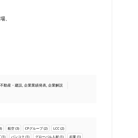
フ場、
不動産・建設
,
企業業績発表
,
企業解説
3)
航空
(3)
CPグループ
(2)
LCC
(2)
プ
(1)
バンコク
(1)
グローバル人材
(1)
起業
(1)