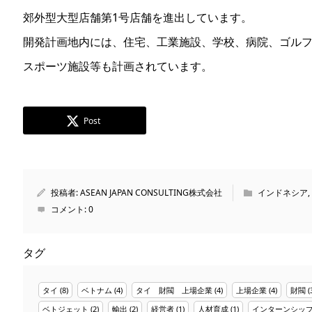
郊外型大型店舗第1号店舗を進出しています。
開発計画地内には、住宅、工業施設、学校、病院、ゴル
スポーツ施設等も計画されています。
Post
投稿者:
ASEAN JAPAN CONSULTING株式会社
インドネシア
,
コメント:
0
タグ
タイ
(8)
ベトナム
(4)
タイ 財閥 上場企業
(4)
上場企業
(4)
財閥
(
ベトジェット
(2)
輸出
(2)
経営者
(1)
人材育成
(1)
インターンシッ