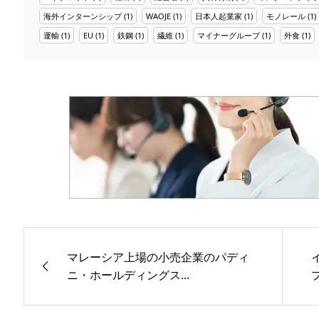
海外インターンシップ
(1)
WAOJE
(1)
日本人起業家
(1)
モノレール
(1)
運輸
(1)
EU
(1)
鉄鋼
(1)
繊維
(1)
マイナーグループ
(1)
外食
(1)
マレーシア上場の小売企業のパディ
ニ・ホールディングス...