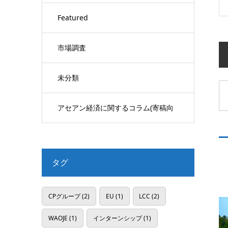
Featured
市場調査
未分類
アセアン経済に関するコラム(寄稿向
け)
タグ
CPグループ
(2)
EU
(1)
LCC
(2)
WAOJE
(1)
インターンシップ
(1)