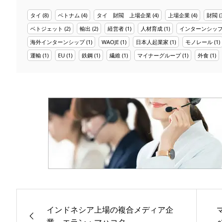
タイ
(8)
ベトナム
(4)
タイ 財閥 上場企業
(4)
上場企業
(4)
財閥
(
ベトジェット
(2)
輸出
(2)
経営者
(1)
人材育成
(1)
インターンシッ
海外インターンシップ
(1)
WAOJE
(1)
日本人起業家
(1)
モノレール
(1)
運輸
(1)
EU
(1)
鉄鋼
(1)
繊維
(1)
マイナーグループ
(1)
外食
(1)
インドネシア上場の複合メディア企