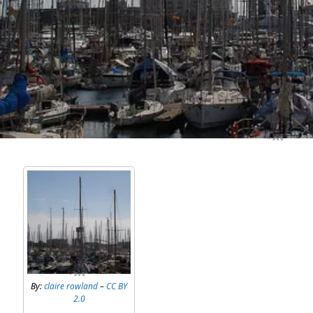
By:
claire rowland
–
CC BY
2.0