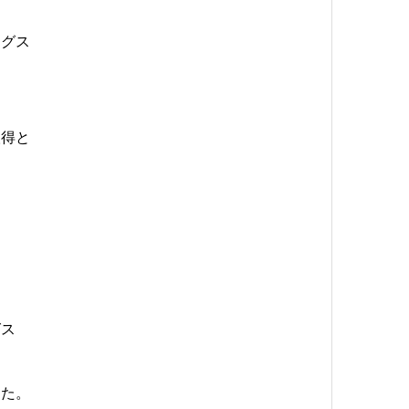
ングス
取得と
、
グス
した。