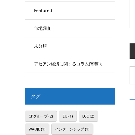
Featured
市場調査
未分類
アセアン経済に関するコラム(寄稿向
け)
タグ
CPグループ
(2)
EU
(1)
LCC
(2)
WAOJE
(1)
インターンシップ
(1)