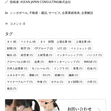
投稿者:
ASEAN JAPAN CONSULTING株式会社
シンガポール
,
不動産・建設
,
サービス
,
企業業績発表
,
企業解説
コメント:
0
タグ
タイ
(8)
ベトナム
(4)
タイ 財閥 上場企業
(4)
上場企業
(4)
財閥
(3)
航空
(3)
CPグループ
(2)
LCC
(2)
ベトジェット
(2)
輸出
(2)
経営者
(1)
人材育成
(1)
インターンシップ
(1)
バンコク
(1)
グローバル人材
(1)
起業
(1)
海外インターンシップ
(1)
WAOJE
(1)
日本人起業家
(1)
モノレール
(1)
インフラ
(1)
発電
(1)
石油
(1)
エネルギー
(1)
運輸
(1)
EU
(1)
鉄鋼
(1)
繊維
(1)
マイナーグループ
(1)
外食
(1)
ホテル
(1)
タイ財閥
(1)
小売
(1)
食品
(1)