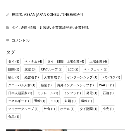
投稿者:
ASEAN JAPAN CONSULTING株式会社
タイ
,
通信･情報・IT関連
,
企業業績発表
,
企業解説
コメント:
0
タグ
タイ
(8)
ベトナム
(4)
タイ 財閥 上場企業
(4)
上場企業
(4)
財閥
(3)
航空
(3)
CPグループ
(2)
LCC
(2)
ベトジェット
(2)
輸出
(2)
経営者
(1)
人材育成
(1)
インターンシップ
(1)
バンコク
(1)
グローバル人材
(1)
起業
(1)
海外インターンシップ
(1)
WAOJE
(1)
日本人起業家
(1)
モノレール
(1)
インフラ
(1)
発電
(1)
石油
(1)
エネルギー
(1)
運輸
(1)
EU
(1)
鉄鋼
(1)
繊維
(1)
マイナーグループ
(1)
外食
(1)
ホテル
(1)
タイ財閥
(1)
小売
(1)
食品
(1)