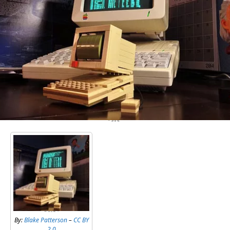
By:
Blake Patterson
–
CC BY
2.0