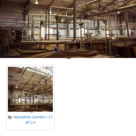
By:
Nanashino Gombie
–
CC
BY 2.0