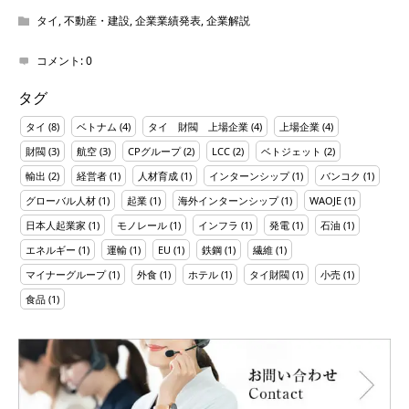
タイ
,
不動産・建設
,
企業業績発表
,
企業解説
コメント:
0
タグ
タイ
(8)
ベトナム
(4)
タイ 財閥 上場企業
(4)
上場企業
(4)
財閥
(3)
航空
(3)
CPグループ
(2)
LCC
(2)
ベトジェット
(2)
輸出
(2)
経営者
(1)
人材育成
(1)
インターンシップ
(1)
バンコク
(1)
グローバル人材
(1)
起業
(1)
海外インターンシップ
(1)
WAOJE
(1)
日本人起業家
(1)
モノレール
(1)
インフラ
(1)
発電
(1)
石油
(1)
エネルギー
(1)
運輸
(1)
EU
(1)
鉄鋼
(1)
繊維
(1)
マイナーグループ
(1)
外食
(1)
ホテル
(1)
タイ財閥
(1)
小売
(1)
食品
(1)