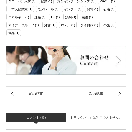
グローバル人材
(1)
起業
(1)
海外インターンシップ
(1)
WAOJE
(1)
日本人起業家
(1)
モノレール
(1)
インフラ
(1)
発電
(1)
石油
(1)
エネルギー
(1)
運輸
(1)
EU
(1)
鉄鋼
(1)
繊維
(1)
マイナーグループ
(1)
外食
(1)
ホテル
(1)
タイ財閥
(1)
小売
(1)
食品
(1)
コメント ( 0 )
トラックバックは利用できません。