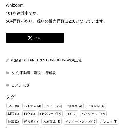
Whizdom
101を建設中です。
664戸数があり、残りの販売戸数は200となっています。
Post
投稿者:
ASEAN JAPAN CONSULTING株式会社
タイ
,
不動産・建設
,
企業解説
コメント:
0
タグ
タイ
(8)
ベトナム
(4)
タイ 財閥 上場企業
(4)
上場企業
(4)
財閥
(3)
航空
(3)
CPグループ
(2)
LCC
(2)
ベトジェット
(2)
輸出
(2)
経営者
(1)
人材育成
(1)
インターンシップ
(1)
バンコク
(1)