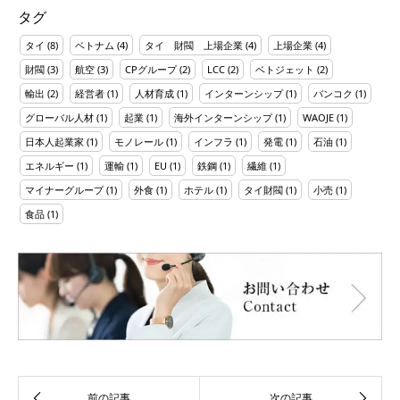
タグ
タイ
(8)
ベトナム
(4)
タイ 財閥 上場企業
(4)
上場企業
(4)
財閥
(3)
航空
(3)
CPグループ
(2)
LCC
(2)
ベトジェット
(2)
輸出
(2)
経営者
(1)
人材育成
(1)
インターンシップ
(1)
バンコク
(1)
グローバル人材
(1)
起業
(1)
海外インターンシップ
(1)
WAOJE
(1)
日本人起業家
(1)
モノレール
(1)
インフラ
(1)
発電
(1)
石油
(1)
エネルギー
(1)
運輸
(1)
EU
(1)
鉄鋼
(1)
繊維
(1)
マイナーグループ
(1)
外食
(1)
ホテル
(1)
タイ財閥
(1)
小売
(1)
食品
(1)