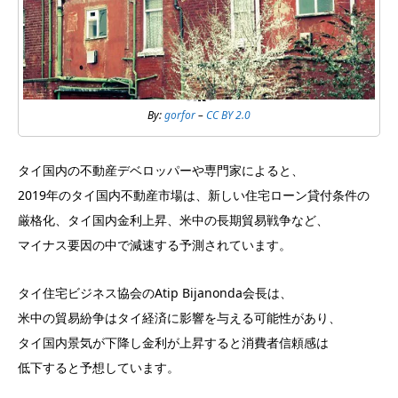
By:
gorfor
–
CC BY 2.0
タイ国内の不動産デベロッパーや専門家によると、
2019年のタイ国内不動産市場は、新しい住宅ローン貸付条件の
厳格化、タイ国内金利上昇、米中の長期貿易戦争など、
マイナス要因の中で減速する予測されています。
タイ住宅ビジネス協会のAtip Bijanonda会長は、
米中の貿易紛争はタイ経済に影響を与える可能性があり、
タイ国内景気が下降し金利が上昇すると消費者信頼感は
低下すると予想しています。