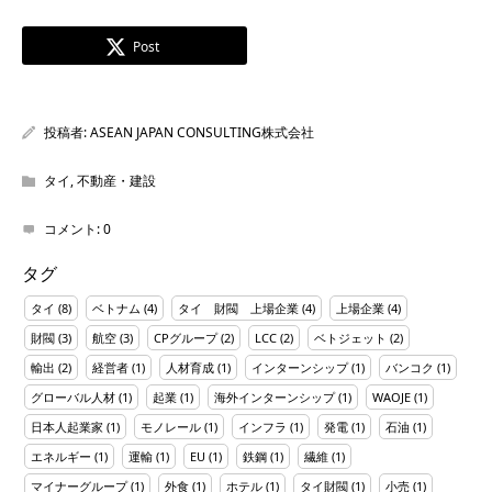
Post
投稿者:
ASEAN JAPAN CONSULTING株式会社
タイ
,
不動産・建設
コメント:
0
タグ
タイ
(8)
ベトナム
(4)
タイ 財閥 上場企業
(4)
上場企業
(4)
財閥
(3)
航空
(3)
CPグループ
(2)
LCC
(2)
ベトジェット
(2)
輸出
(2)
経営者
(1)
人材育成
(1)
インターンシップ
(1)
バンコク
(1)
グローバル人材
(1)
起業
(1)
海外インターンシップ
(1)
WAOJE
(1)
日本人起業家
(1)
モノレール
(1)
インフラ
(1)
発電
(1)
石油
(1)
エネルギー
(1)
運輸
(1)
EU
(1)
鉄鋼
(1)
繊維
(1)
マイナーグループ
(1)
外食
(1)
ホテル
(1)
タイ財閥
(1)
小売
(1)