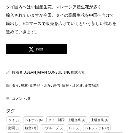
タイ国内へは中国産生花、マレーシア産生花が多く
輸入されていますが今回、タイの高級生花を中国へ向けて
輸出し、Eコマースで販売を広げていくという新しい試みを
進めていきます。
Post
投稿者:
ASEAN JAPAN CONSULTING株式会社
タイ
,
農林･食料品・水産
,
通信･情報・IT関連
,
企業解説
コメント:
0
タグ
タイ
(8)
ベトナム
(4)
タイ 財閥 上場企業
(4)
上場企業
(4)
財閥
(3)
航空
(3)
CPグループ
(2)
LCC
(2)
ベトジェット
(2)