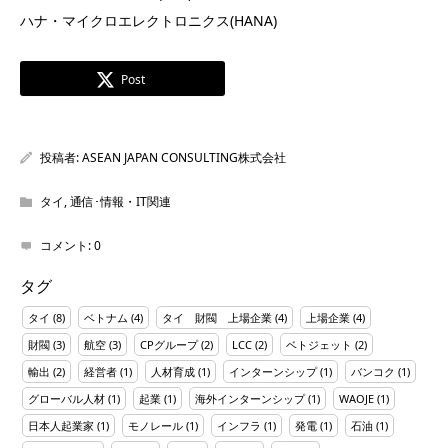
ハナ・マイクロエレクトロニクス(HANA)
Post
投稿者:
ASEAN JAPAN CONSULTING株式会社
タイ
,
通信･情報・IT関連
コメント:
0
タグ
タイ
(8)
ベトナム
(4)
タイ 財閥 上場企業
(4)
上場企業
(4)
財閥
(3)
航空
(3)
CPグループ
(2)
LCC
(2)
ベトジェット
(2)
輸出
(2)
経営者
(1)
人材育成
(1)
インターンシップ
(1)
バンコク
(1)
グローバル人材
(1)
起業
(1)
海外インターンシップ
(1)
WAOJE
(1)
日本人起業家
(1)
モノレール
(1)
インフラ
(1)
発電
(1)
石油
(1)