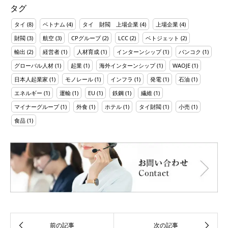
タグ
タイ
(8)
ベトナム
(4)
タイ 財閥 上場企業
(4)
上場企業
(4)
財閥
(3)
航空
(3)
CPグループ
(2)
LCC
(2)
ベトジェット
(2)
輸出
(2)
経営者
(1)
人材育成
(1)
インターンシップ
(1)
バンコク
(1)
グローバル人材
(1)
起業
(1)
海外インターンシップ
(1)
WAOJE
(1)
日本人起業家
(1)
モノレール
(1)
インフラ
(1)
発電
(1)
石油
(1)
エネルギー
(1)
運輸
(1)
EU
(1)
鉄鋼
(1)
繊維
(1)
マイナーグループ
(1)
外食
(1)
ホテル
(1)
タイ財閥
(1)
小売
(1)
食品
(1)