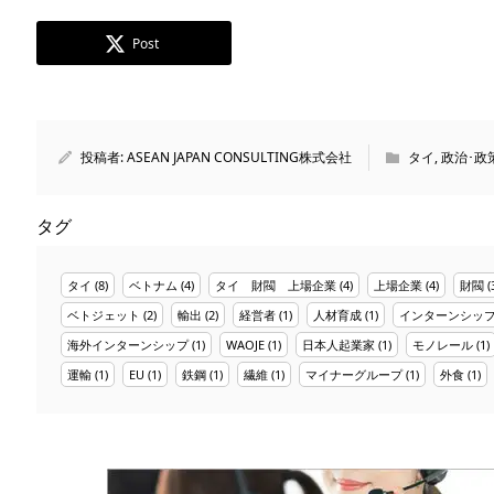
Post
投稿者:
ASEAN JAPAN CONSULTING株式会社
タイ
,
政治･政
タグ
タイ
(8)
ベトナム
(4)
タイ 財閥 上場企業
(4)
上場企業
(4)
財閥
(
ベトジェット
(2)
輸出
(2)
経営者
(1)
人材育成
(1)
インターンシッ
海外インターンシップ
(1)
WAOJE
(1)
日本人起業家
(1)
モノレール
(1)
運輸
(1)
EU
(1)
鉄鋼
(1)
繊維
(1)
マイナーグループ
(1)
外食
(1)