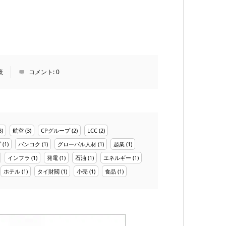
策
コメント:
0
3)
航空
(3)
CPグループ
(2)
LCC
(2)
プ
(1)
バンコク
(1)
グローバル人材
(1)
起業
(1)
インフラ
(1)
発電
(1)
石油
(1)
エネルギー
(1)
ホテル
(1)
タイ財閥
(1)
小売
(1)
食品
(1)