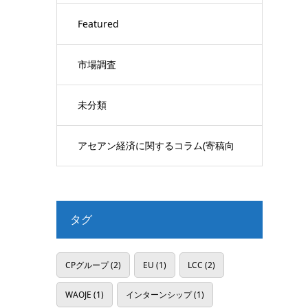
Featured
市場調査
未分類
アセアン経済に関するコラム(寄稿向
け)
タグ
CPグループ
(2)
EU
(1)
LCC
(2)
WAOJE
(1)
インターンシップ
(1)