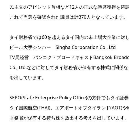
民主党のアピシット首相など12人の正式な議席獲得を確
これで当選を確認された議員は計370人となっています。
タイ財務省では60を越えるタイ国内の未上場大企業に対
ビール大手シンハー Singha Corporation Co., Ltd
TV局経営 バンコク・ブロードキャストBangkok Broadcastin
Co., Ltd.などに対してタイ財務省が保有する株式に関
を出しています。
SEPO(State Enterprise Policy Office)の方針でも
タイ国際航空(THAI)、エアポートオブタイランド(AOT)やM
財務省が保有する持ち株を放出する考えを出しています