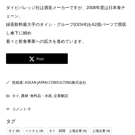
タイビバレッジ社は酒造メーカーですが、2008年度は日本食チ
ェーン、
緑茶飲料最大手のオイシ・グループ(OISHI)を62億バーツで買収
し傘下に納め
着々と飲食事業への拡大を進めています。
Post
投稿者:
ASEAN JAPAN CONSULTING株式会社
タイ
,
農林･食料品・水産
,
企業解説
コメント:
0
タグ
タイ
(8)
ベトナム
(4)
タイ 財閥 上場企業
(4)
上場企業
(4)