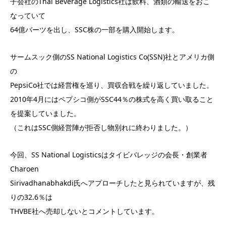
子会社のThai Beverage Logistics社は飲料、酒類の輸送をおこ
なっていて
64億バーツを出し、SSC株の一部を購入開始します。
サームスック側のSS National Logistics Co(SSN)社とアメリカ側
の
PepsiCo社では経営権を巡り、買収合戦を繰り返していました。
2010年4月にはペプシコ側がSSC44％の株式を高く買い取ること
を提案していました。
（これはSSC側経営陣が拒否し物別れに終わりました。）
今回、SS National Logisticsはタイビバレッジの会長・創業者
Charoen
Sirivadhanabhakdi氏へアプローチしたと見られていますが、残
りの32.6％は
THVBE社へ売却しないとコメントしています。