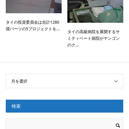
タイの投資委員会は合計1280
億バーツの5プロジェクトを...
タイの高級病院を展開するサ
ミティベート病院がヤンゴン
のク...
月を選択
検索