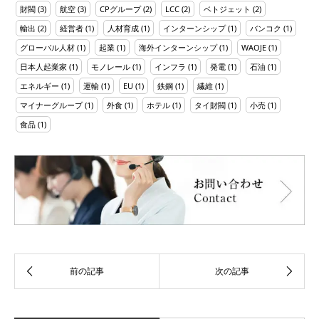
財閥
(3)
航空
(3)
CPグループ
(2)
LCC
(2)
ベトジェット
(2)
輸出
(2)
経営者
(1)
人材育成
(1)
インターンシップ
(1)
バンコク
(1)
グローバル人材
(1)
起業
(1)
海外インターンシップ
(1)
WAOJE
(1)
日本人起業家
(1)
モノレール
(1)
インフラ
(1)
発電
(1)
石油
(1)
エネルギー
(1)
運輸
(1)
EU
(1)
鉄鋼
(1)
繊維
(1)
マイナーグループ
(1)
外食
(1)
ホテル
(1)
タイ財閥
(1)
小売
(1)
食品
(1)