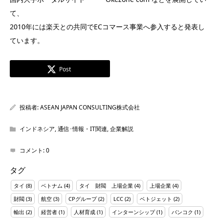
て、
2010年には楽天との共同でECコマース事業へ参入すると発表し
ています。
Post
投稿者:
ASEAN JAPAN CONSULTING株式会社
インドネシア
,
通信･情報・IT関連
,
企業解説
コメント:
0
タグ
タイ
(8)
ベトナム
(4)
タイ 財閥 上場企業
(4)
上場企業
(4)
財閥
(3)
航空
(3)
CPグループ
(2)
LCC
(2)
ベトジェット
(2)
輸出
(2)
経営者
(1)
人材育成
(1)
インターンシップ
(1)
バンコク
(1)