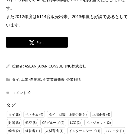
す。
また2012年度は6114台販売出来、2013年度も好調であるとして
います。
Post
投稿者:
ASEAN JAPAN CONSULTING株式会社
タイ
,
工業･自動車
,
企業業績発表
,
企業解説
コメント:
0
タグ
タイ
(8)
ベトナム
(4)
タイ 財閥 上場企業
(4)
上場企業
(4)
財閥
(3)
航空
(3)
CPグループ
(2)
LCC
(2)
ベトジェット
(2)
輸出
(2)
経営者
(1)
人材育成
(1)
インターンシップ
(1)
バンコク
(1)