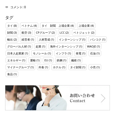
コメント:
0
タグ
タイ
(8)
ベトナム
(4)
タイ 財閥 上場企業
(4)
上場企業
(4)
財閥
(3)
航空
(3)
CPグループ
(2)
LCC
(2)
ベトジェット
(2)
輸出
(2)
経営者
(1)
人材育成
(1)
インターンシップ
(1)
バンコク
(1)
グローバル人材
(1)
起業
(1)
海外インターンシップ
(1)
WAOJE
(1)
日本人起業家
(1)
モノレール
(1)
インフラ
(1)
発電
(1)
石油
(1)
エネルギー
(1)
運輸
(1)
EU
(1)
鉄鋼
(1)
繊維
(1)
マイナーグループ
(1)
外食
(1)
ホテル
(1)
タイ財閥
(1)
小売
(1)
食品
(1)