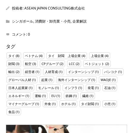
投稿者:
ASEAN JAPAN CONSULTING株式会社
シンガポール
,
消費財・卸売業・小売
,
企業解説
コメント:
0
タグ
タイ
(8)
ベトナム
(4)
タイ 財閥 上場企業
(4)
上場企業
(4)
財閥
(3)
航空
(3)
CPグループ
(2)
LCC
(2)
ベトジェット
(2)
輸出
(2)
経営者
(1)
人材育成
(1)
インターンシップ
(1)
バンコク
(1)
グローバル人材
(1)
起業
(1)
海外インターンシップ
(1)
WAOJE
(1)
日本人起業家
(1)
モノレール
(1)
インフラ
(1)
発電
(1)
石油
(1)
エネルギー
(1)
運輸
(1)
EU
(1)
鉄鋼
(1)
繊維
(1)
マイナーグループ
(1)
外食
(1)
ホテル
(1)
タイ財閥
(1)
小売
(1)
食品
(1)