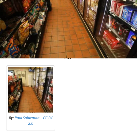
By:
Paul Sableman
–
CC BY
2.0