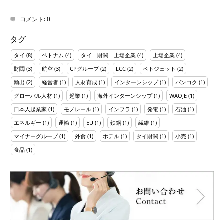
コメント:
0
タグ
タイ
(8)
ベトナム
(4)
タイ 財閥 上場企業
(4)
上場企業
(4)
財閥
(3)
航空
(3)
CPグループ
(2)
LCC
(2)
ベトジェット
(2)
輸出
(2)
経営者
(1)
人材育成
(1)
インターンシップ
(1)
バンコク
(1)
グローバル人材
(1)
起業
(1)
海外インターンシップ
(1)
WAOJE
(1)
日本人起業家
(1)
モノレール
(1)
インフラ
(1)
発電
(1)
石油
(1)
エネルギー
(1)
運輸
(1)
EU
(1)
鉄鋼
(1)
繊維
(1)
マイナーグループ
(1)
外食
(1)
ホテル
(1)
タイ財閥
(1)
小売
(1)
食品
(1)