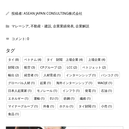
投稿者:
ASEAN JAPAN CONSULTING株式会社
マレーシア
,
不動産・建設
,
企業業績発表
,
企業解説
コメント:
0
タグ
タイ
(8)
ベトナム
(4)
タイ 財閥 上場企業
(4)
上場企業
(4)
財閥
(3)
航空
(3)
CPグループ
(2)
LCC
(2)
ベトジェット
(2)
輸出
(2)
経営者
(1)
人材育成
(1)
インターンシップ
(1)
バンコク
(1)
グローバル人材
(1)
起業
(1)
海外インターンシップ
(1)
WAOJE
(1)
日本人起業家
(1)
モノレール
(1)
インフラ
(1)
発電
(1)
石油
(1)
エネルギー
(1)
運輸
(1)
EU
(1)
鉄鋼
(1)
繊維
(1)
マイナーグループ
(1)
外食
(1)
ホテル
(1)
タイ財閥
(1)
小売
(1)
食品
(1)