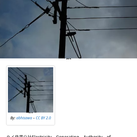
By:
abhisawa
–
CC BY 2.0
タイ発電公社Electricity Generating Authority of