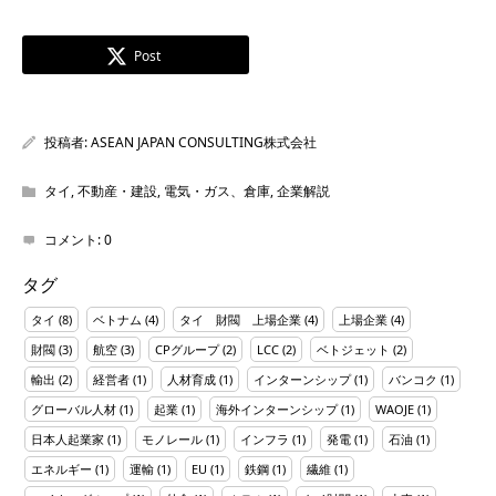
Post
投稿者:
ASEAN JAPAN CONSULTING株式会社
タイ
,
不動産・建設
,
電気・ガス、倉庫
,
企業解説
コメント:
0
タグ
タイ
(8)
ベトナム
(4)
タイ 財閥 上場企業
(4)
上場企業
(4)
財閥
(3)
航空
(3)
CPグループ
(2)
LCC
(2)
ベトジェット
(2)
輸出
(2)
経営者
(1)
人材育成
(1)
インターンシップ
(1)
バンコク
(1)
グローバル人材
(1)
起業
(1)
海外インターンシップ
(1)
WAOJE
(1)
日本人起業家
(1)
モノレール
(1)
インフラ
(1)
発電
(1)
石油
(1)
エネルギー
(1)
運輸
(1)
EU
(1)
鉄鋼
(1)
繊維
(1)