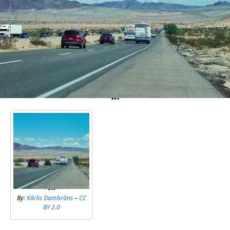
By:
Kārlis Dambrāns
–
CC
BY 2.0