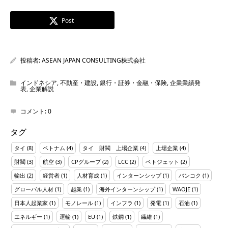
Post
投稿者:
ASEAN JAPAN CONSULTING株式会社
インドネシア
,
不動産・建設
,
銀行・証券・金融・保険
,
企業業績発
表
,
企業解説
コメント:
0
タグ
タイ
(8)
ベトナム
(4)
タイ 財閥 上場企業
(4)
上場企業
(4)
財閥
(3)
航空
(3)
CPグループ
(2)
LCC
(2)
ベトジェット
(2)
輸出
(2)
経営者
(1)
人材育成
(1)
インターンシップ
(1)
バンコク
(1)
グローバル人材
(1)
起業
(1)
海外インターンシップ
(1)
WAOJE
(1)
日本人起業家
(1)
モノレール
(1)
インフラ
(1)
発電
(1)
石油
(1)
エネルギー
(1)
運輸
(1)
EU
(1)
鉄鋼
(1)
繊維
(1)