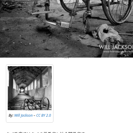
By:
Will Jackson
–
CC BY 2.0