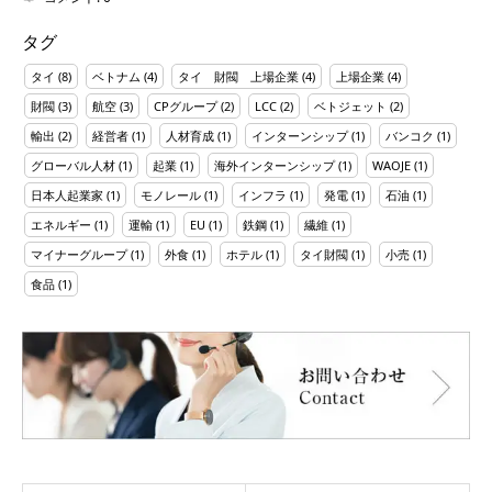
タグ
タイ
(8)
ベトナム
(4)
タイ 財閥 上場企業
(4)
上場企業
(4)
財閥
(3)
航空
(3)
CPグループ
(2)
LCC
(2)
ベトジェット
(2)
輸出
(2)
経営者
(1)
人材育成
(1)
インターンシップ
(1)
バンコク
(1)
グローバル人材
(1)
起業
(1)
海外インターンシップ
(1)
WAOJE
(1)
日本人起業家
(1)
モノレール
(1)
インフラ
(1)
発電
(1)
石油
(1)
エネルギー
(1)
運輸
(1)
EU
(1)
鉄鋼
(1)
繊維
(1)
マイナーグループ
(1)
外食
(1)
ホテル
(1)
タイ財閥
(1)
小売
(1)
食品
(1)