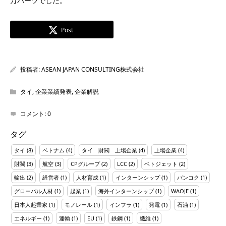
万バーツでした。
Post
投稿者:
ASEAN JAPAN CONSULTING株式会社
タイ
,
企業業績発表
,
企業解説
コメント:
0
タグ
タイ
(8)
ベトナム
(4)
タイ 財閥 上場企業
(4)
上場企業
(4)
財閥
(3)
航空
(3)
CPグループ
(2)
LCC
(2)
ベトジェット
(2)
輸出
(2)
経営者
(1)
人材育成
(1)
インターンシップ
(1)
バンコク
(1)
グローバル人材
(1)
起業
(1)
海外インターンシップ
(1)
WAOJE
(1)
日本人起業家
(1)
モノレール
(1)
インフラ
(1)
発電
(1)
石油
(1)
エネルギー
(1)
運輸
(1)
EU
(1)
鉄鋼
(1)
繊維
(1)