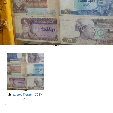
By:
Jeremy Weate
–
CC BY
2.0