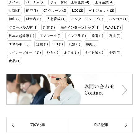
タイ
(8)
ベトナム
(4)
タイ 財閥 上場企業
(4)
上場企業
(4)
財閥
(3)
航空
(3)
CPグループ
(2)
LCC
(2)
ベトジェット
(2)
輸出
(2)
経営者
(1)
人材育成
(1)
インターンシップ
(1)
バンコク
(1)
グローバル人材
(1)
起業
(1)
海外インターンシップ
(1)
WAOJE
(1)
日本人起業家
(1)
モノレール
(1)
インフラ
(1)
発電
(1)
石油
(1)
エネルギー
(1)
運輸
(1)
EU
(1)
鉄鋼
(1)
繊維
(1)
マイナーグループ
(1)
外食
(1)
ホテル
(1)
タイ財閥
(1)
小売
(1)
食品
(1)