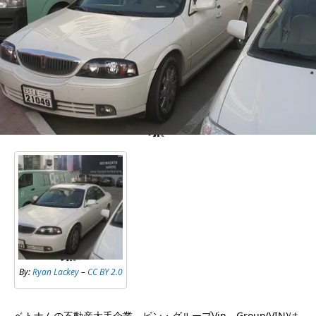
By:
Ryan Lackey
–
CC BY 2.0
ベトナムの不動産大手企業、ビン・グループVin Group(VIN)は