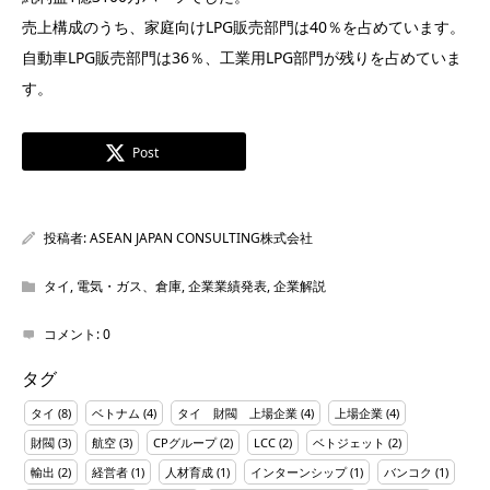
売上構成のうち、家庭向けLPG販売部門は40％を占めています。
自動車LPG販売部門は36％、工業用LPG部門が残りを占めていま
す。
Post
投稿者:
ASEAN JAPAN CONSULTING株式会社
タイ
,
電気・ガス、倉庫
,
企業業績発表
,
企業解説
コメント:
0
タグ
タイ
(8)
ベトナム
(4)
タイ 財閥 上場企業
(4)
上場企業
(4)
財閥
(3)
航空
(3)
CPグループ
(2)
LCC
(2)
ベトジェット
(2)
輸出
(2)
経営者
(1)
人材育成
(1)
インターンシップ
(1)
バンコク
(1)