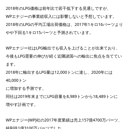
2018年のLPG価格は前年比で若干低下する見通しですが、
WPエナジーの事業総収入には影響しないと予想しています。
2018年のLPGの平均工場出荷価格は、2017年1キロ16バーツより
やや下回る1キロ15バーツと予測されています。
WPエナジー社はLPG輸出でも収入を上げることが出来ており、
今後もLPG需要の伸びが続く近隣諸国への輸出に焦点を当ててい
ます。
2018年に輸出するLPG量は12,000トンに達し、2020年には
40,000トン
に増加する予測です。
同社は2019年末までにLPG容量を8,989トンから18,489トンに
増やす計画です。
WPエナジー(WP)社の2017年度業績は売上157億4700万バーツ、
純利益1億3100万バーツでした。