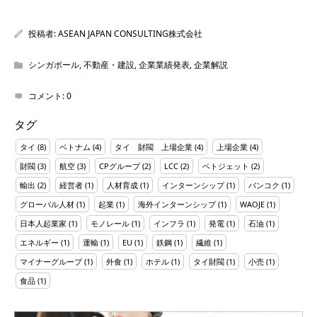
投稿者:
ASEAN JAPAN CONSULTING株式会社
シンガポール
,
不動産・建設
,
企業業績発表
,
企業解説
コメント:
0
タグ
タイ
(8)
ベトナム
(4)
タイ 財閥 上場企業
(4)
上場企業
(4)
財閥
(3)
航空
(3)
CPグループ
(2)
LCC
(2)
ベトジェット
(2)
輸出
(2)
経営者
(1)
人材育成
(1)
インターンシップ
(1)
バンコク
(1)
グローバル人材
(1)
起業
(1)
海外インターンシップ
(1)
WAOJE
(1)
日本人起業家
(1)
モノレール
(1)
インフラ
(1)
発電
(1)
石油
(1)
エネルギー
(1)
運輸
(1)
EU
(1)
鉄鋼
(1)
繊維
(1)
マイナーグループ
(1)
外食
(1)
ホテル
(1)
タイ財閥
(1)
小売
(1)
食品
(1)