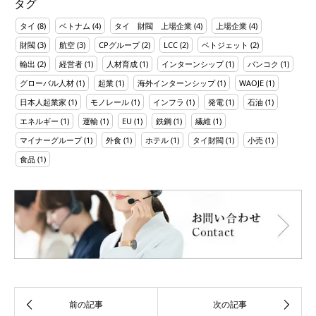
タグ
タイ
(8)
ベトナム
(4)
タイ 財閥 上場企業
(4)
上場企業
(4)
財閥
(3)
航空
(3)
CPグループ
(2)
LCC
(2)
ベトジェット
(2)
輸出
(2)
経営者
(1)
人材育成
(1)
インターンシップ
(1)
バンコク
(1)
グローバル人材
(1)
起業
(1)
海外インターンシップ
(1)
WAOJE
(1)
日本人起業家
(1)
モノレール
(1)
インフラ
(1)
発電
(1)
石油
(1)
エネルギー
(1)
運輸
(1)
EU
(1)
鉄鋼
(1)
繊維
(1)
マイナーグループ
(1)
外食
(1)
ホテル
(1)
タイ財閥
(1)
小売
(1)
食品
(1)