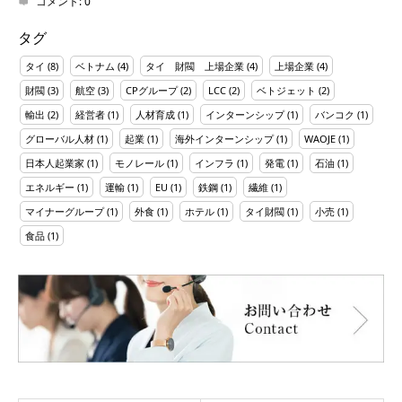
コメント:
0
タグ
タイ
(8)
ベトナム
(4)
タイ 財閥 上場企業
(4)
上場企業
(4)
財閥
(3)
航空
(3)
CPグループ
(2)
LCC
(2)
ベトジェット
(2)
輸出
(2)
経営者
(1)
人材育成
(1)
インターンシップ
(1)
バンコク
(1)
グローバル人材
(1)
起業
(1)
海外インターンシップ
(1)
WAOJE
(1)
日本人起業家
(1)
モノレール
(1)
インフラ
(1)
発電
(1)
石油
(1)
エネルギー
(1)
運輸
(1)
EU
(1)
鉄鋼
(1)
繊維
(1)
マイナーグループ
(1)
外食
(1)
ホテル
(1)
タイ財閥
(1)
小売
(1)
食品
(1)