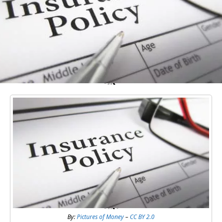
By:
Pictures of Money
–
CC BY 2.0