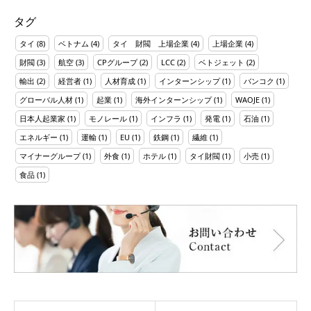
タグ
タイ
(8)
ベトナム
(4)
タイ 財閥 上場企業
(4)
上場企業
(4)
財閥
(3)
航空
(3)
CPグループ
(2)
LCC
(2)
ベトジェット
(2)
輸出
(2)
経営者
(1)
人材育成
(1)
インターンシップ
(1)
バンコク
(1)
グローバル人材
(1)
起業
(1)
海外インターンシップ
(1)
WAOJE
(1)
日本人起業家
(1)
モノレール
(1)
インフラ
(1)
発電
(1)
石油
(1)
エネルギー
(1)
運輸
(1)
EU
(1)
鉄鋼
(1)
繊維
(1)
マイナーグループ
(1)
外食
(1)
ホテル
(1)
タイ財閥
(1)
小売
(1)
食品
(1)