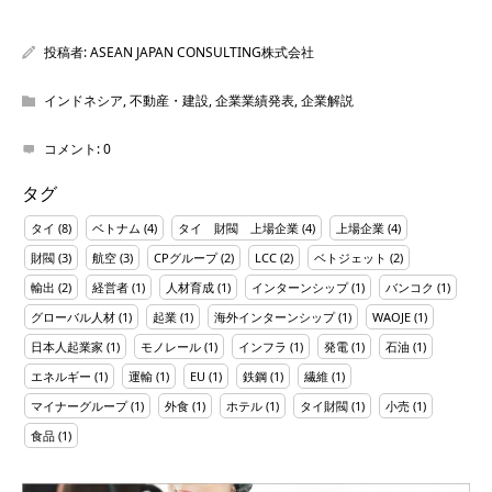
投稿者:
ASEAN JAPAN CONSULTING株式会社
インドネシア
,
不動産・建設
,
企業業績発表
,
企業解説
コメント:
0
タグ
タイ
(8)
ベトナム
(4)
タイ 財閥 上場企業
(4)
上場企業
(4)
財閥
(3)
航空
(3)
CPグループ
(2)
LCC
(2)
ベトジェット
(2)
輸出
(2)
経営者
(1)
人材育成
(1)
インターンシップ
(1)
バンコク
(1)
グローバル人材
(1)
起業
(1)
海外インターンシップ
(1)
WAOJE
(1)
日本人起業家
(1)
モノレール
(1)
インフラ
(1)
発電
(1)
石油
(1)
エネルギー
(1)
運輸
(1)
EU
(1)
鉄鋼
(1)
繊維
(1)
マイナーグループ
(1)
外食
(1)
ホテル
(1)
タイ財閥
(1)
小売
(1)
食品
(1)