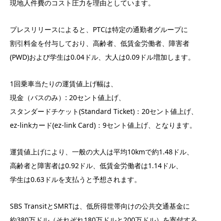
現地人件費のコスト圧力を理由としています。
プレスリリースによると、PTCは特定の通勤者グループに
割引料金を付与しており、高齢者、低賃金労働者、障害者
(PWD)および学生は0.04ドル、大人は0.09ドル増加します。
1回乗車当たりの運賃値上げ幅は、
現金（バスのみ）: 20セント値上げ、
スタンダードチケット(Standard Ticket)：20セント値上げ、
ez-linkカード(ez-link Card)：9セント値上げ、となります。
運賃値上げにより、一般の大人は平均10kmで約1.48ドル、
高齢者と障害者は0.92ドル、低賃金労働者は1.14ドル、
学生は0.63ドルを支払うと予想されます。
SBS TransitとSMRTは、低所得世帯向けの公共交通基金に
約380万ドル（それぞれ180万ドルと200万ドル）を寄付する