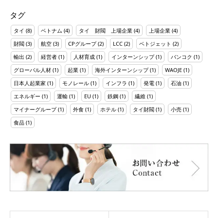
タグ
タイ
(8)
ベトナム
(4)
タイ 財閥 上場企業
(4)
上場企業
(4)
財閥
(3)
航空
(3)
CPグループ
(2)
LCC
(2)
ベトジェット
(2)
輸出
(2)
経営者
(1)
人材育成
(1)
インターンシップ
(1)
バンコク
(1)
グローバル人材
(1)
起業
(1)
海外インターンシップ
(1)
WAOJE
(1)
日本人起業家
(1)
モノレール
(1)
インフラ
(1)
発電
(1)
石油
(1)
エネルギー
(1)
運輸
(1)
EU
(1)
鉄鋼
(1)
繊維
(1)
マイナーグループ
(1)
外食
(1)
ホテル
(1)
タイ財閥
(1)
小売
(1)
食品
(1)