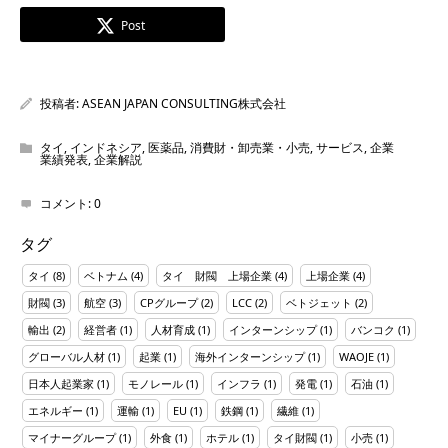
Post
投稿者:
ASEAN JAPAN CONSULTING株式会社
タイ
,
インドネシア
,
医薬品
,
消費財・卸売業・小売
,
サービス
,
企業
業績発表
,
企業解説
コメント:
0
タグ
タイ
(8)
ベトナム
(4)
タイ 財閥 上場企業
(4)
上場企業
(4)
財閥
(3)
航空
(3)
CPグループ
(2)
LCC
(2)
ベトジェット
(2)
輸出
(2)
経営者
(1)
人材育成
(1)
インターンシップ
(1)
バンコク
(1)
グローバル人材
(1)
起業
(1)
海外インターンシップ
(1)
WAOJE
(1)
日本人起業家
(1)
モノレール
(1)
インフラ
(1)
発電
(1)
石油
(1)
エネルギー
(1)
運輸
(1)
EU
(1)
鉄鋼
(1)
繊維
(1)
マイナーグループ
(1)
外食
(1)
ホテル
(1)
タイ財閥
(1)
小売
(1)