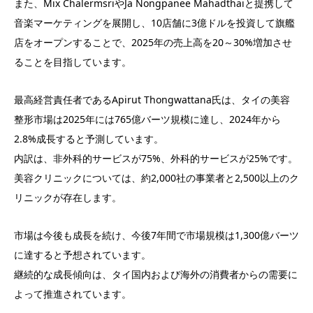
また、Mix ChalermsriやJa Nongpanee Mahadthaiと提携して
音楽​​マーケティングを展開し、10店舗に3億ドルを投資して旗艦
店をオープンすることで、2025年の売上高を20～30%増加させ
ることを目指しています。
最高経営責任者であるApirut Thongwattana氏は、タイの美容
整形市場は2025年には765億バーツ規模に達し、2024年から
2.8%成長すると予測しています。
内訳は、非外科的サービスが75%、外科的サービスが25%です。
美容クリニックについては、約2,000社の事業者と2,500以上のク
リニックが存在します。
市場は今後も成長を続け、今後7年間で市場規模は1,300億バーツ
に達すると予想されています。
継続的な成長傾向は、タイ国内および海外の消費者からの需要に
よって推進されています。