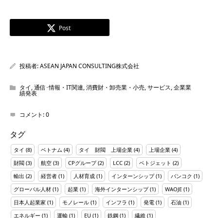
Post
投稿者:
ASEAN JAPAN CONSULTING株式会社
タイ
,
通信･情報・IT関連
,
消費財・卸売業・小売
,
サービス
,
企業業
績発表
コメント:
0
タグ
タイ
(8)
ベトナム
(4)
タイ 財閥 上場企業
(4)
上場企業
(4)
財閥
(3)
航空
(3)
CPグループ
(2)
LCC
(2)
ベトジェット
(2)
輸出
(2)
経営者
(1)
人材育成
(1)
インターンシップ
(1)
バンコク
(1)
グローバル人材
(1)
起業
(1)
海外インターンシップ
(1)
WAOJE
(1)
日本人起業家
(1)
モノレール
(1)
インフラ
(1)
発電
(1)
石油
(1)
エネルギー
(1)
運輸
(1)
EU
(1)
鉄鋼
(1)
繊維
(1)