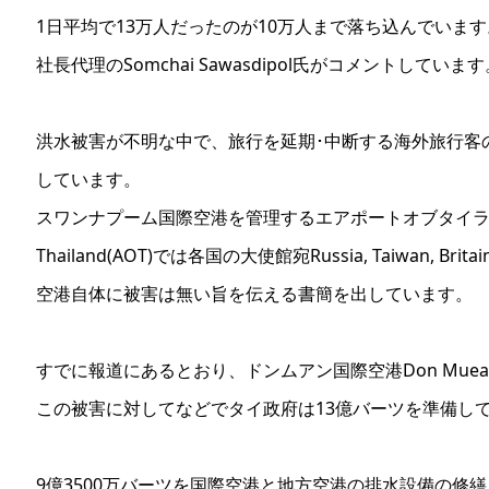
1日平均で13万人だったのが10万人まで落ち込んでいます
社長代理のSomchai Sawasdipol氏がコメントしています
洪水被害が不明な中で、旅行を延期･中断する海外旅行客
しています。
スワンナプーム国際空港を管理するエアポートオブタイランド社A
Thailand(AOT)では各国の大使館宛Russia, Taiwan, Britain
空港自体に被害は無い旨を伝える書簡を出しています。
すでに報道にあるとおり、ドンムアン国際空港Don Mueang
この被害に対してなどでタイ政府は13億バーツを準備し
9億3500万バーツを国際空港と地方空港の排水設備の修