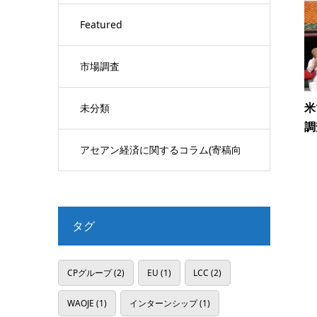
Featured
市場調査
米
未分類
調
アセアン経済に関するコラム(寄稿向
け)
タグ
CPグループ
(2)
EU
(1)
LCC
(2)
WAOJE
(1)
インターンシップ
(1)