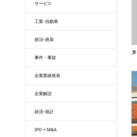
サービス
工業･自動車
政治･政策
タ
事件・事故
企業業績発表
企業解説
経済･統計
IPO + M&A