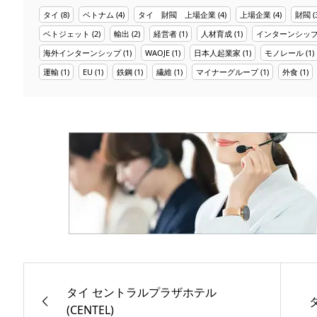
タイ
(8)
ベトナム
(4)
タイ 財閥 上場企業
(4)
上場企業
(4)
財閥
(
ベトジェット
(2)
輸出
(2)
経営者
(1)
人材育成
(1)
インターンシッ
海外インターンシップ
(1)
WAOJE
(1)
日本人起業家
(1)
モノレール
(1)
運輸
(1)
EU
(1)
鉄鋼
(1)
繊維
(1)
マイナーグループ
(1)
外食
(1)
タイ セントラルプラザホテル
(CENTEL)